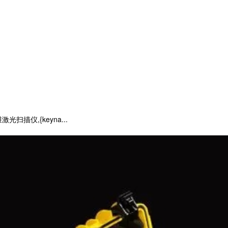
仪,{keyna...