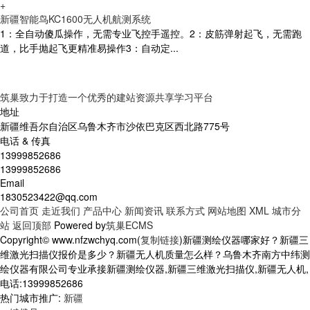
+
新疆智能鸟KC1600无人机航测系统
1：全自动傻瓜操作，无需专业飞控手遥控。2：皮筋弹射起飞，无需跑
道，比手抛起飞更精准易操作3：自动定...
筑巢致力于打造一个优秀的建站资源共享学习平台
地址
新疆维吾尔自治区乌鲁木齐市沙依巴克区西北路775号
电话 & 传真
13999852686
13999852686
Email
1830523422@qq.com
公司首页
走近我们
产品中心
新闻资讯
联系方式
网站地图
XML
城市分
站
返回顶部
Powered by
筑巢ECMS
Copyright© www.nfzwchyq.com(
复制链接
)新疆测绘仪器哪家好？新疆三
维激光扫描仪报价是多少？新疆无人机质量怎么样？乌鲁木齐南方中纬测
绘仪器有限公司专业承接新疆测绘仪器,新疆三维激光扫描仪,新疆无人机,
电话:13999852686
热门城市推广:
新疆