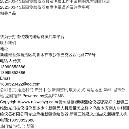
2025-03-15
新疆测绘仪器普及测绘工作中常用的九大测量仪器
2025-03-15
新疆测绘仪器角度测量误差及注意事项
相关产品
致为于打造优秀的建站资源共享平台
联系我们
地址
新疆维吾尔自治区乌鲁木齐市沙依巴克区西北路775号
电话 & 传真
13999852686
13999852686
Email
1830523422@qq.com
公司首页
走近我们
产品中心
新闻资讯
联系方式
网站地图
XML
城市分
站
返回顶部
Powered by
筑巢ECMS
Copyright© www.nfzwchyq.com(
复制链接
)新疆测绘仪器哪家好？新疆三
维激光扫描仪报价是多少？新疆无人机质量怎么样？乌鲁木齐南方中纬测
绘仪器有限公司专业承接新疆测绘仪器,新疆三维激光扫描仪,新疆无人机,
电话:13999852686
热门城市推广:
新疆