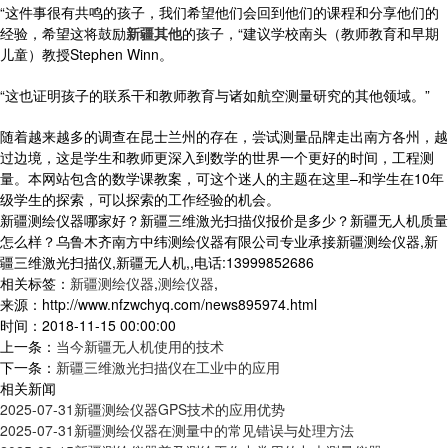
“这件事很有共鸣的孩子，我们希望他们会回到他们的课程和分享他们的
经验，希望这将鼓励
新疆其他
的孩子，“建议学校南头（教师教育和早期
儿童）教授Stephen Winn。
“这也证明孩子的联系干和教师教育与诸如航空测量研究的其他领域。”
随着越来越多的调查在昆士兰州的存在，尝试测量品牌走出南方各州，越
过边境，这是学生和教师更深入到数学的世界一个更好的时间，工程测
量。本网站包含的数学课教案，可这个迷人的主题在这里–和学生在10年
级学生的探索，可以探索的工作经验的机会。
新疆测绘仪器哪家好？新疆三维激光扫描仪报价是多少？新疆无人机质量
怎么样？乌鲁木齐南方中纬测绘仪器有限公司专业承接新疆测绘仪器,新
疆三维激光扫描仪,新疆无人机,,电话:13999852686
相关标签：
新疆测绘仪器
,
测绘仪器
,
来源：http://www.nfzwchyq.com/news895974.html
时间：2018-11-15 00:00:00
上一条：
当今新疆无人机使用的技术
下一条：
新疆三维激光扫描仪在工业中的应用
相关新闻
2025-07-31
新疆测绘仪器GPS技术的应用优势
2025-07-31
新疆测绘仪器在测量中的常见错误与处理方法