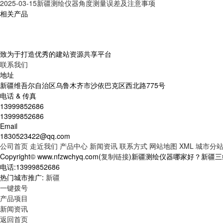
2025-03-15
新疆测绘仪器角度测量误差及注意事项
相关产品
致为于打造优秀的建站资源共享平台
联系我们
地址
新疆维吾尔自治区乌鲁木齐市沙依巴克区西北路775号
电话 & 传真
13999852686
13999852686
Email
1830523422@qq.com
公司首页
走近我们
产品中心
新闻资讯
联系方式
网站地图
XML
城市分
Copyright© www.nfzwchyq.com(
复制链接
)新疆测绘仪器哪家好？新疆
电话:13999852686
热门城市推广:
新疆
一键拨号
产品项目
新闻资讯
返回首页