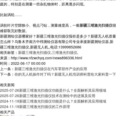
庭的，特别是在测量一些杂乱物体时，距离逐步闪现。
比如涡轮……
涡轮叶片空隙狭小、视点刁钻，测量难度高，一般
新疆三维激光扫描仪
很
难获取完好数据。
新疆测绘仪器哪家好？新疆三维激光扫描仪报价是多少？新疆无人机质量
怎么样？乌鲁木齐南方中纬测绘仪器有限公司专业承接新疆测绘仪器,新
疆三维激光扫描仪,新疆无人机,,电话:13999852686
相关标签：
新疆三维激光扫描仪
,
三维激光扫描仪
,
来源：http://www.nfzwchyq.com/news896336.html
时间：2022-06-17 00:00:00
上一条：
新疆三维激光扫描仪在汽车零部件产业的应用
下一条：
你的无人机操作对了吗？新疆无人机培训师科普给大家科普一下
相关新闻
2025-07-26
新疆三维激光扫描仪功能是什么？全面解析其应用领域
2025-07-26
新疆三维激光扫描仪技术在测绘中的进展及应用
2024-11-19
新疆三维激光扫描仪功能是什么？全面解析其应用领域
2024-11-19
新疆三维激光扫描仪的工作原理
相关产品