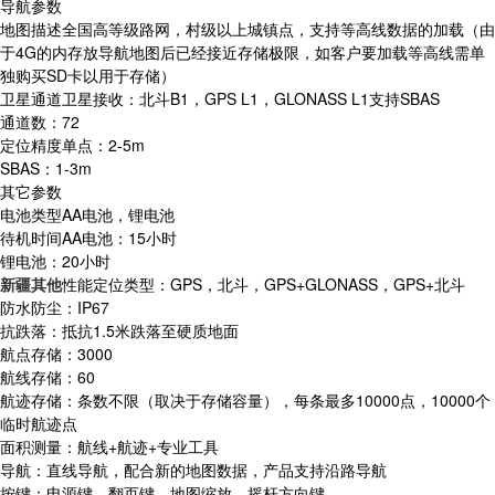
导航参数
地图描述全国高等级路网，村级以上城镇点，支持等高线数据的加载（由
于4G的内存放导航地图后已经接近存储极限，如客户要加载等高线需单
独购买SD卡以用于存储）
卫星通道卫星接收：北斗B1，GPS L1，GLONASS L1支持SBAS
通道数：72
定位精度单点：2-5m
SBAS：1-3m
其它参数
电池类型AA电池，锂电池
待机时间AA电池：15小时
锂电池：20小时
新疆其他
性能定位类型：GPS，北斗，GPS+GLONASS，GPS+北斗
防水防尘：IP67
抗跌落：抵抗1.5米跌落至硬质地面
航点存储：3000
航线存储：60
航迹存储：条数不限（取决于存储容量），每条最多10000点，10000个
临时航迹点
面积测量：航线+航迹+专业工具
导航：直线导航，配合新的地图数据，产品支持沿路导航
按键：电源键，翻页键，地图缩放，摇杆方向键