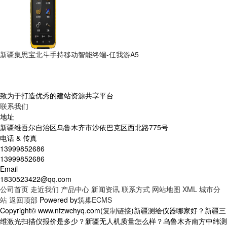
新疆集思宝北斗手持移动智能终端-任我游A5
致为于打造优秀的建站资源共享平台
联系我们
地址
新疆维吾尔自治区乌鲁木齐市沙依巴克区西北路775号
电话 & 传真
13999852686
13999852686
Email
1830523422@qq.com
公司首页
走近我们
产品中心
新闻资讯
联系方式
网站地图
XML
城市分
站
返回顶部
Powered by
筑巢ECMS
Copyright© www.nfzwchyq.com(
复制链接
)新疆测绘仪器哪家好？新疆三
维激光扫描仪报价是多少？新疆无人机质量怎么样？乌鲁木齐南方中纬测